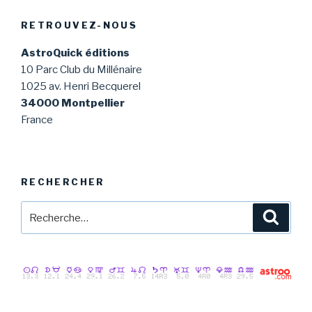
RETROUVEZ-NOUS
AstroQuick éditions
10 Parc Club du Millénaire
1025 av. Henri Becquerel
34000 Montpellier
France
RECHERCHER
Recherche
Reche
pour
: