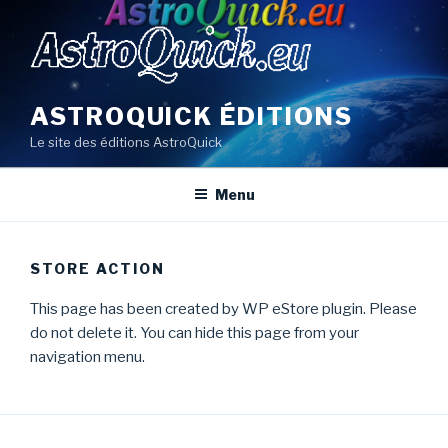
Aller
au
contenu
principal
ASTROQUICK ÉDITIONS
Le site des éditions AstroQuick
Menu
STORE ACTION
This page has been created by WP eStore plugin. Please
do not delete it. You can hide this page from your
navigation menu.