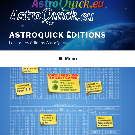
Aller
au
contenu
principal
ASTROQUICK ÉDITIONS
Le site des éditions AstroQuick
Menu