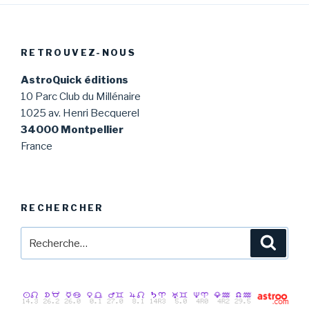
RETROUVEZ-NOUS
AstroQuick éditions
10 Parc Club du Millénaire
1025 av. Henri Becquerel
34000 Montpellier
France
RECHERCHER
Recherche
Reche
pour
: